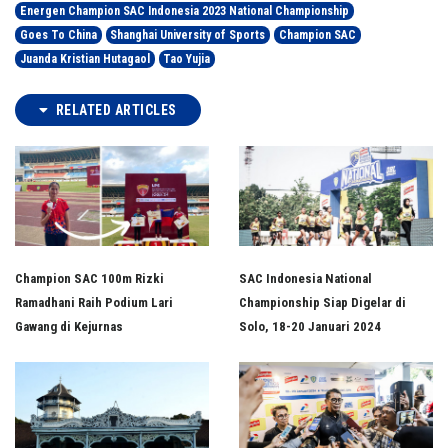
Energen Champion SAC Indonesia 2023 National Championship
Goes To China
Shanghai University of Sports
Champion SAC
Juanda Kristian Hutagaol
Tao Yujia
RELATED ARTICLES
Champion SAC 100m Rizki
SAC Indonesia National
Ramadhani Raih Podium Lari
Championship Siap Digelar di
Gawang di Kejurnas
Solo, 18-20 Januari 2024