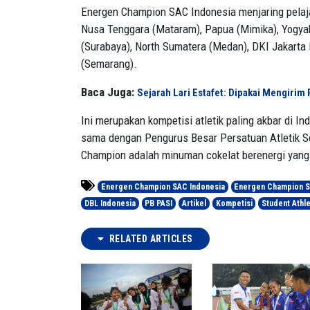
Energen Champion SAC Indonesia menjaring pelajar 
Nusa Tenggara (Mataram), Papua (Mimika), Yogyak
(Surabaya), North Sumatera (Medan), DKI Jakarta 
(Semarang).
Baca Juga:
Sejarah Lari Estafet: Dipakai Mengiri
Ini merupakan kompetisi atletik paling akbar di I
sama dengan Pengurus Besar Persatuan Atletik S
Champion adalah minuman cokelat berenergi yang 
Energen Champion SAC Indonesia
Energen Champion St
DBL Indonesia
PB PASI
Artikel
Kompetisi
Student Athl
RELATED ARTICLES