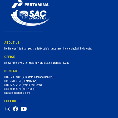
ABOUT US
Media resmi dari kompetisi atletik pelajar terbesar di Indonesia, SAC Indonesia.
OFFICE
Mezzanine level 2, Jl. Hayam Wuruk No.6, Surabaya , 60242
CONTACT
0813-3380-4505
(Sumatera & Jakarta Banten)
0851-7681-6150
(Central Java)
0813-3329-7465
(West & East Java)
0823-3843-8976
(Bali Nusra)
sac@dblindonesia.com
FOLLOW US