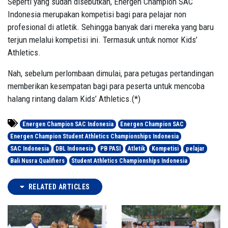
Seperti yang sudah disebutkan, Energen Champion SAC
Indonesia merupakan kompetisi bagi para pelajar non
profesional di atletik. Sehingga banyak dari mereka yang baru
terjun melalui kompetisi ini. Termasuk untuk nomor Kids’
Athletics.
Nah, sebelum perlombaan dimulai, para petugas pertandingan
memberikan kesempatan bagi para peserta untuk mencoba
halang rintang dalam Kids’ Athletics.(*)
Energen Champion SAC Indonesia
Energen Champion SAC
Energen Champion Student Athletics Championships Indonesia
SAC Indonesia
DBL Indonesia
PB PASI
Atletik
Kompetisi
pelajar
Bali Nusra Qualifiers
Student Athletics Championships Indonesia
RELATED ARTICLES