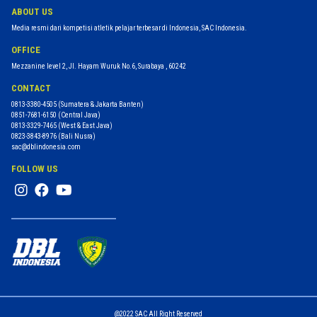
ABOUT US
Media resmi dari kompetisi atletik pelajar terbesar di Indonesia, SAC Indonesia.
OFFICE
Mezzanine level 2, Jl. Hayam Wuruk No.6, Surabaya , 60242
CONTACT
0813-3380-4505
(Sumatera & Jakarta Banten)
0851-7681-6150
(Central Java)
0813-3329-7465
(West & East Java)
0823-3843-8976
(Bali Nusra)
sac@dblindonesia.com
FOLLOW US
@2022 SAC
All Right Reserved