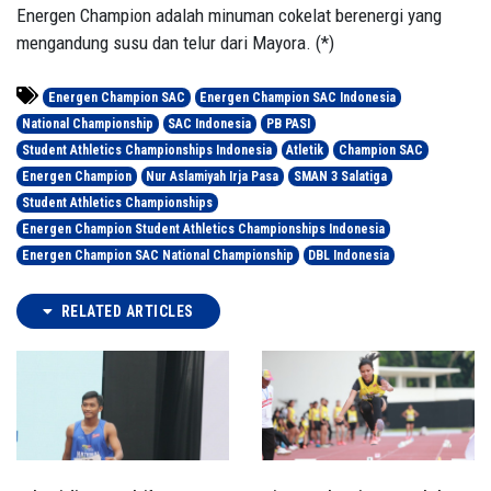
Energen Champion adalah minuman cokelat berenergi yang
mengandung susu dan telur dari Mayora. (*)
Energen Champion SAC
Energen Champion SAC Indonesia
National Championship
SAC Indonesia
PB PASI
Student Athletics Championships Indonesia
Atletik
Champion SAC
Energen Champion
Nur Aslamiyah Irja Pasa
SMAN 3 Salatiga
Student Athletics Championships
Energen Champion Student Athletics Championships Indonesia
Energen Champion SAC National Championship
DBL Indonesia
RELATED ARTICLES