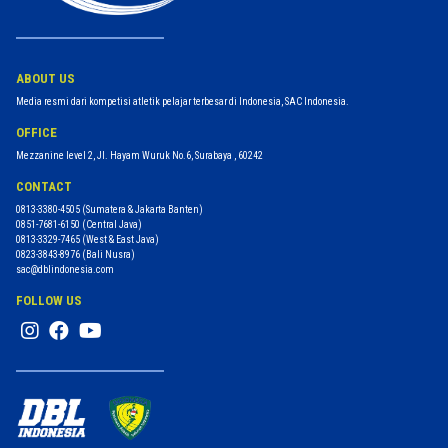
ABOUT US
Media resmi dari kompetisi atletik pelajar terbesar di Indonesia, SAC Indonesia.
OFFICE
Mezzanine level 2, Jl. Hayam Wuruk No.6, Surabaya , 60242
CONTACT
0813-3380-4505
(Sumatera & Jakarta Banten)
0851-7681-6150
(Central Java)
0813-3329-7465
(West & East Java)
0823-3843-8976
(Bali Nusra)
sac@dblindonesia.com
FOLLOW US