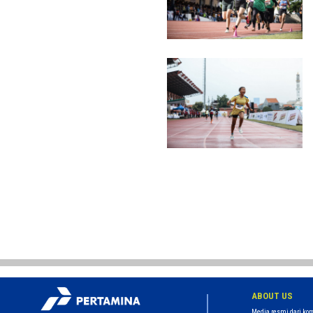
ABOUT US
Media resmi dari kom