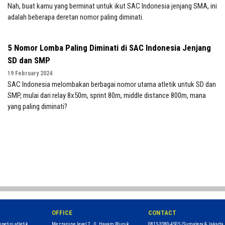
Nah, buat kamu yang berminat untuk ikut SAC Indonesia jenjang SMA, ini
adalah beberapa deretan nomor paling diminati.
5 Nomor Lomba Paling Diminati di SAC Indonesia Jenjang
SD dan SMP
19 February 2024
SAC Indonesia melombakan berbagai nomor utama atletik untuk SD dan
SMP, mulai dari relay 8x50m, sprint 80m, middle distance 800m, mana
yang paling diminati?
OFFICE
CONTACT
petisi atletik
Mezzanine level 2, Jl. Hayam Wuruk
0813-3380-4505
(Sumatera & Jakarta