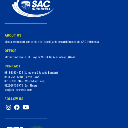
ABOUT US
Media resmi dari kompetisi atletik pelajar terbesar di Indonesia, SAC Indonesia.
OFFICE
Mezzanine level 2, Jl. Hayam Wuruk No.6, Surabaya , 60242
CONTACT
0813-3380-4505
(Sumatera & Jakarta Banten)
0851-7681-6150
(Central Java)
0813-3329-7465
(West & East Java)
0823-3843-8976
(Bali Nusra)
sac@dblindonesia.com
FOLLOW US