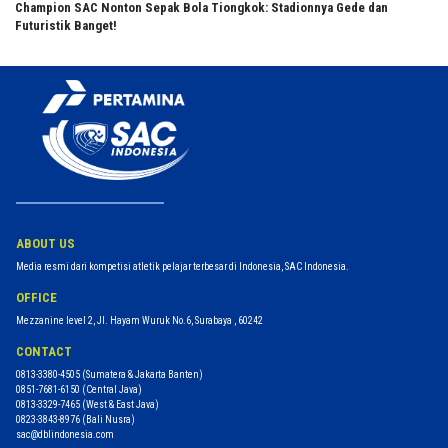
Champion SAC Nonton Sepak Bola Tiongkok: Stadionnya Gede dan
Futuristik Banget!
ABOUT US
Media resmi dari kompetisi atletik pelajar terbesar di Indonesia, SAC Indonesia.
OFFICE
Mezzanine level 2, Jl. Hayam Wuruk No.6, Surabaya , 60242
CONTACT
0813-3380-4505
(Sumatera & Jakarta Banten)
0851-7681-6150
(Central Java)
0813-3329-7465
(West & East Java)
0823-3843-8976
(Bali Nusra)
sac@dblindonesia.com