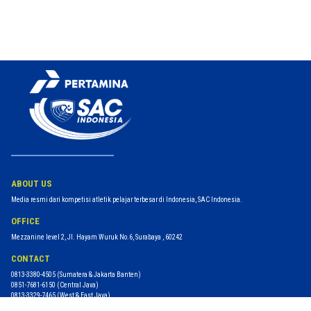
ABOUT US
Media resmi dari kompetisi atletik pelajar terbesar di Indonesia, SAC Indonesia.
OFFICE
Mezzanine level 2, Jl. Hayam Wuruk No.6, Surabaya , 60242
CONTACT
0813-3380-4505
(Sumatera & Jakarta Banten)
0851-7681-6150
(Central Java)
0813-3329-7465
(West & East Java)
0823-3843-8976
(Bali Nusra)